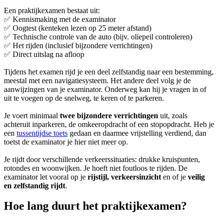
Een praktijkexamen bestaat uit:
✅ Kennismaking met de examinator
✅ Oogtest (kenteken lezen op 25 meter afstand)
✅ Technische controle van de auto (bijv. oliepeil controleren)
✅ Het rijden (inclusief bijzondere verrichtingen)
✅ Direct uitslag na afloop
Tijdens het examen rijd je een deel zelfstandig naar een bestemming,
meestal met een navigatiesysteem. Het andere deel volg je de
aanwijzingen van je examinator. Onderweg kan hij je vragen in of
uit te voegen op de snelweg, te keren of te parkeren.
Je voert minimaal
twee bijzondere verrichtingen
uit, zoals
achteruit inparkeren, de omkeeropdracht of een stopopdracht. Heb je
een
tussentijdse toets
gedaan en daarmee vrijstelling verdiend, dan
toetst de examinator je hier niet meer op.
Je rijdt door verschillende verkeerssituaties: drukke kruispunten,
rotondes en woonwijken. Je hoeft niet foutloos te rijden. De
examinator let vooral op je
rijstijl, verkeersinzicht
en of je
veilig
en zelfstandig rijdt
.
Hoe lang duurt het praktijkexamen?