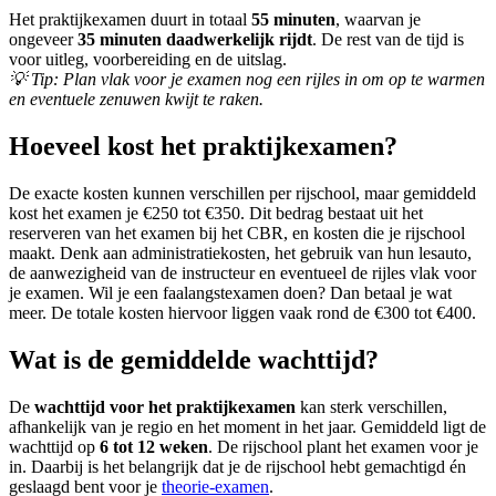
Het praktijkexamen duurt in totaal
55 minuten
, waarvan je
ongeveer
35 minuten daadwerkelijk rijdt
. De rest van de tijd is
voor uitleg, voorbereiding en de uitslag.
💡
Tip: Plan vlak voor je examen nog een rijles in om op te warmen
en eventuele zenuwen kwijt te raken.
Hoeveel kost het praktijkexamen?
De exacte kosten kunnen verschillen per rijschool, maar gemiddeld
kost het examen je €250 tot €350. Dit bedrag bestaat uit het
reserveren van het examen bij het CBR, en kosten die je rijschool
maakt. Denk aan administratiekosten, het gebruik van hun lesauto,
de aanwezigheid van de instructeur en eventueel de rijles vlak voor
je examen. Wil je een faalangstexamen doen? Dan betaal je wat
meer. De totale kosten hiervoor liggen vaak rond de €300 tot €400.
Wat is de gemiddelde wachttijd?
De
wachttijd voor het praktijkexamen
kan sterk verschillen,
afhankelijk van je regio en het moment in het jaar. Gemiddeld ligt de
wachttijd op
6 tot 12 weken
. De rijschool plant het examen voor je
in. Daarbij is het belangrijk dat je de rijschool hebt gemachtigd én
geslaagd bent voor je
theorie-examen
.