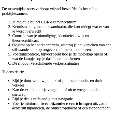
De tussentijdse toets verloopt vrijwel hetzelfde als het echte
praktijkexamen:
Je meldt je bij het CBR‑examencentrum
Kennismaking met de examinator, die kort uitlegt wat er van
je wordt verwacht
Controle van je uitnodiging, identiteitsbewijs en
theoriecertificaat
Oogtest op het parkeerterrein, waarbij je het kenteken van een
stilstaande auto op ongeveer 25 meter moet lezen
Voertuigcontrole, bijvoorbeeld hoe je de motorkap opent of
wat de lampjes op je dashboard betekenen
De rit door verschillende verkeerssituaties
Tijdens de rit:
Rijd je door woonwijken, kruispunten, rotondes en druk
verkeer
Kan de examinator je vragen in of uit te voegen op de
snelweg
Rijd je deels zelfstandig met navigatie
Voer je minimaal
twee bijzondere verrichtingen
uit, zoals
achteruit inparkeren, de omkeeropdracht of een stopopdracht