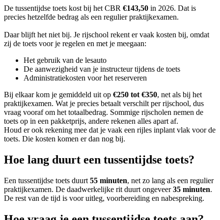
De tussentijdse toets kost bij het CBR
€143,50
in 2026. Dat is
precies hetzelfde bedrag als een regulier praktijkexamen.
Daar blijft het niet bij. Je rijschool rekent er vaak kosten bij, omdat
zij de toets voor je regelen en met je meegaan:
Het gebruik van de lesauto
De aanwezigheid van je instructeur tijdens de toets
Administratiekosten voor het reserveren
Bij elkaar kom je gemiddeld uit op
€250 tot €350
, net als bij het
praktijkexamen. Wat je precies betaalt verschilt per rijschool, dus
vraag vooraf om het totaalbedrag. Sommige rijscholen nemen de
toets op in een pakketprijs, andere rekenen alles apart af.
Houd er ook rekening mee dat je vaak een rijles inplant vlak voor de
toets. Die kosten komen er dan nog bij.
Hoe lang duurt een tussentijdse toets?
Een tussentijdse toets duurt
55 minuten
, net zo lang als een regulier
praktijkexamen. De daadwerkelijke rit duurt ongeveer
35 minuten
.
De rest van de tijd is voor uitleg, voorbereiding en nabespreking.
Hoe vraag je een tussentijdse toets aan?