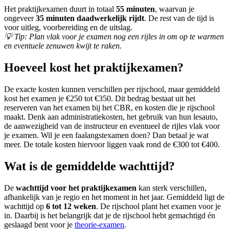
Het praktijkexamen duurt in totaal
55 minuten
, waarvan je
ongeveer
35 minuten daadwerkelijk rijdt
. De rest van de tijd is
voor uitleg, voorbereiding en de uitslag.
💡
Tip: Plan vlak voor je examen nog een rijles in om op te warmen
en eventuele zenuwen kwijt te raken.
Hoeveel kost het praktijkexamen?
De exacte kosten kunnen verschillen per rijschool, maar gemiddeld
kost het examen je €250 tot €350. Dit bedrag bestaat uit het
reserveren van het examen bij het CBR, en kosten die je rijschool
maakt. Denk aan administratiekosten, het gebruik van hun lesauto,
de aanwezigheid van de instructeur en eventueel de rijles vlak voor
je examen. Wil je een faalangstexamen doen? Dan betaal je wat
meer. De totale kosten hiervoor liggen vaak rond de €300 tot €400.
Wat is de gemiddelde wachttijd?
De
wachttijd voor het praktijkexamen
kan sterk verschillen,
afhankelijk van je regio en het moment in het jaar. Gemiddeld ligt de
wachttijd op
6 tot 12 weken
. De rijschool plant het examen voor je
in. Daarbij is het belangrijk dat je de rijschool hebt gemachtigd én
geslaagd bent voor je
theorie-examen
.