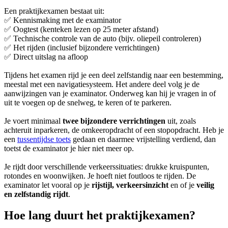
Een praktijkexamen bestaat uit:
✅ Kennismaking met de examinator
✅ Oogtest (kenteken lezen op 25 meter afstand)
✅ Technische controle van de auto (bijv. oliepeil controleren)
✅ Het rijden (inclusief bijzondere verrichtingen)
✅ Direct uitslag na afloop
Tijdens het examen rijd je een deel zelfstandig naar een bestemming,
meestal met een navigatiesysteem. Het andere deel volg je de
aanwijzingen van je examinator. Onderweg kan hij je vragen in of
uit te voegen op de snelweg, te keren of te parkeren.
Je voert minimaal
twee bijzondere verrichtingen
uit, zoals
achteruit inparkeren, de omkeeropdracht of een stopopdracht. Heb je
een
tussentijdse toets
gedaan en daarmee vrijstelling verdiend, dan
toetst de examinator je hier niet meer op.
Je rijdt door verschillende verkeerssituaties: drukke kruispunten,
rotondes en woonwijken. Je hoeft niet foutloos te rijden. De
examinator let vooral op je
rijstijl, verkeersinzicht
en of je
veilig
en zelfstandig rijdt
.
Hoe lang duurt het praktijkexamen?