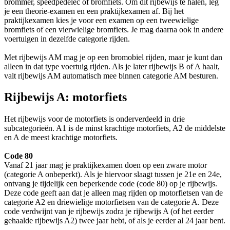
brommer, speedpedelec of bromfiets. Om dit rijbewijs te halen, leg
je een theorie-examen en een praktijkexamen af. Bij het
praktijkexamen kies je voor een examen op een tweewielige
bromfiets of een vierwielige bromfiets. Je mag daarna ook in andere
voertuigen in dezelfde categorie rijden.
Met rijbewijs AM mag je op een bromobiel rijden, maar je kunt dan
alleen in dat type voertuig rijden. Als je later rijbewijs B of A haalt,
valt rijbewijs AM automatisch mee binnen categorie AM besturen.
Rijbewijs A: motorfiets
Het rijbewijs voor de motorfiets is onderverdeeld in drie
subcategorieën. A1 is de minst krachtige motorfiets, A2 de middelste
en A de meest krachtige motorfiets.
Code 80
Vanaf 21 jaar mag je praktijkexamen doen op een zware motor
(categorie A onbeperkt). Als je hiervoor slaagt tussen je 21e en 24e,
ontvang je tijdelijk een beperkende code (code 80) op je rijbewijs.
Deze code geeft aan dat je alleen mag rijden op motorfietsen van de
categorie A2 en driewielige motorfietsen van de categorie A. Deze
code verdwijnt van je rijbewijs zodra je rijbewijs A (of het eerder
gehaalde rijbewijs A2) twee jaar hebt, of als je eerder al 24 jaar bent.